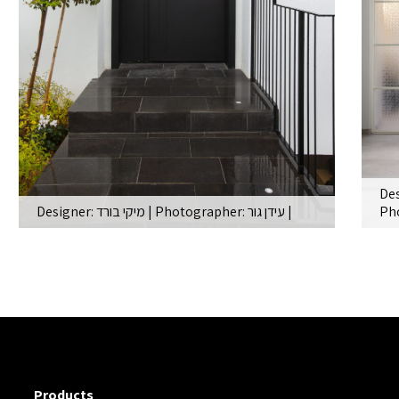
Designer: מיקי בורד
|
Photographer: עידן גור
|
יות
האדריכלית האהובה מיקי בורד בחרה בדלת מדגם ריי
כנף וחצי בגוון שחור הממשיכה את…
Read More
Products