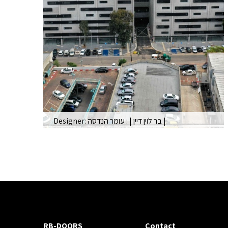
|
Designer: בר לוין דיין
: עומר הנדסה
|
טכנופארק חולון, מרכז לוגיסטי ואחסנה. 25,000 מטר
של מסחר. 116 דלתות פנלים וגלילה של…
Read More
RB-DOORS
Contact