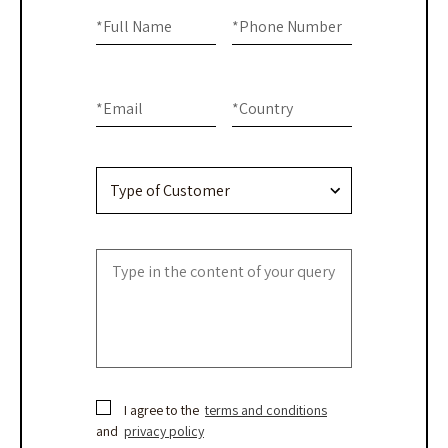
Home
are
*
Full Name
*
Phone Number
-
human,
Contact
leave
this
Us
*
Email
*
Country
field
blank.
I agree to the
terms and conditions
and
privacy policy