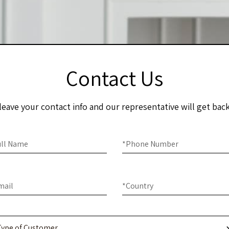
Contact Us
leave your contact info and our representative will get bac
ome
you
e
ull Name
*
Phone Number
man,
ontact
ave
s
s
mail
*
Country
ld
nk.