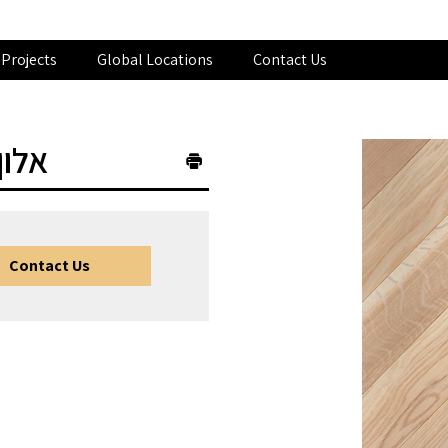
Projects
Global Locations
Contact Us
אלון
Contact Us